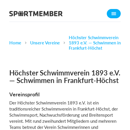
Über SportMember
Über uns
Triff uns
Höchster Schwimmverein
Home
Unsere Vereine
1893 e.V. — Schwimmen in
Karriere
Frankfurt-Höchst
Funktionen
Trainingsplan
Höchster Schwimmverein 1893 e.V.
Mitgliedsbeitrag
— Schwimmen in Frankfurt-Höchst
Homepage erstellen
Vereinsprofil
Vereins App
Der Höchster Schwimmverein 1893 e.V. ist ein
Belegungsplan
traditionsreicher Schwimmverein in Frankfurt-Höchst, der
Schwimmsport, Nachwuchsförderung und Breitensport
Was kostet es?
vereint. Mit rund zweihundert Mitgliedern und mehreren
Teams betreut der Verein Schwimmerinnen und
Deutsch