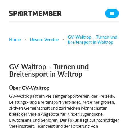
Über SportMember
Über uns
Triff uns
GV-Waltrop – Turnen und
Home
Unsere Vereine
Breitensport in Waltrop
Karriere
Funktionen
GV-Waltrop – Turnen und
Trainingsplan
Breitensport in Waltrop
Mitgliedsbeitrag
Homepage erstellen
Über GV-Waltrop
Vereins App
GV-Waltrop ist ein vielseitiger Sportverein, der Freizeit-,
Belegungsplan
Leistungs- und Breitensport verbindet. Mit einer großen,
aktiven Gemeinschaft und zahlreichen Mannschaften
bietet der Verein Angebote für Kinder, Jugendliche,
Was kostet es?
Erwachsene und Senioren. Der Fokus liegt auf nachhaltiger
Deutsch
Vereinsarbeit, Teamgeist und der Förderung von