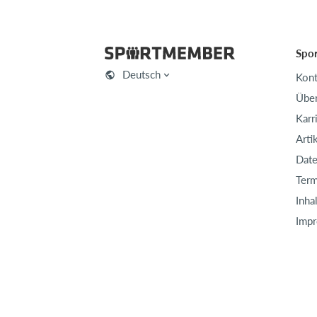
Spo
Deutsch
Kont
Über
Karr
Arti
Date
Term
Inha
Imp