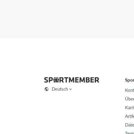
Spo
Deutsch
Kont
Über
Karr
Arti
Date
Term