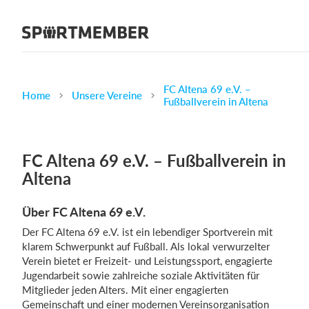
Über SportMember
Über uns
Triff uns
FC Altena 69 e.V. –
Home
Unsere Vereine
Fußballverein in Altena
Karriere
Funktionen
FC Altena 69 e.V. – Fußballverein in
Trainingsplan
Altena
Mitgliedsbeitrag
Homepage erstellen
Über FC Altena 69 e.V.
Vereins App
Der FC Altena 69 e.V. ist ein lebendiger Sportverein mit
Belegungsplan
klarem Schwerpunkt auf Fußball. Als lokal verwurzelter
Verein bietet er Freizeit- und Leistungssport, engagierte
Jugendarbeit sowie zahlreiche soziale Aktivitäten für
Was kostet es?
Mitglieder jeden Alters. Mit einer engagierten
Deutsch
Gemeinschaft und einer modernen Vereinsorganisation