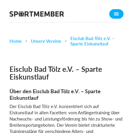
Über SportMember
Über uns
Triff uns
Eisclub Bad Tölz e.V. –
Home
Unsere Vereine
Sparte Eiskunstlauf
Karriere
Funktionen
Eisclub Bad Tölz e.V. – Sparte
Trainingsplan
Eiskunstlauf
Mitgliedsbeitrag
Homepage erstellen
Über den Eisclub Bad Tölz e.V. – Sparte
Vereins App
Eiskunstlauf
Belegungsplan
Der Eisclub Bad Tölz e.V. konzentriert sich auf
Eiskunstlauf in allen Facetten: vom Anfängertraining über
Nachwuchs- und Leistungsförderung bis hin zu Show- und
Was kostet es?
Breitensportangeboten. Der Verein bietet strukturierte
Deutsch
Trainingspläne für verschiedene Alters- und