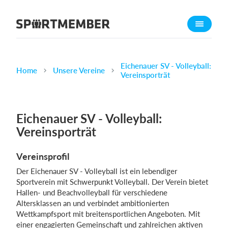
Über SportMember
Über uns
Triff uns
Eichenauer SV - Volleyball:
Home
Unsere Vereine
Vereinsporträt
Karriere
Funktionen
Eichenauer SV - Volleyball:
Trainingsplan
Vereinsporträt
Mitgliedsbeitrag
Homepage erstellen
Vereinsprofil
Vereins App
Der Eichenauer SV - Volleyball ist ein lebendiger
Belegungsplan
Sportverein mit Schwerpunkt Volleyball. Der Verein bietet
Hallen- und Beachvolleyball für verschiedene
Altersklassen an und verbindet ambitionierten
Was kostet es?
Wettkampfsport mit breitensportlichen Angeboten. Mit
Deutsch
einer engagierten Gemeinschaft und zahlreichen aktiven