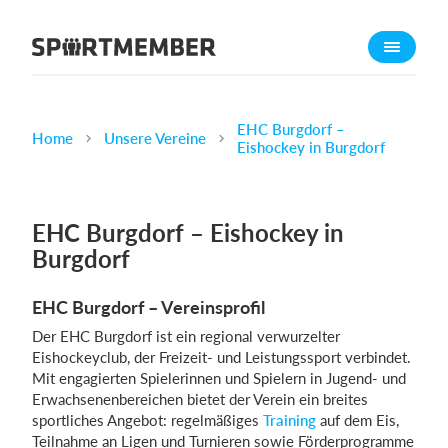
Über SportMember
Über uns
Triff uns
EHC Burgdorf –
Home
Unsere Vereine
Eishockey in Burgdorf
Karriere
Funktionen
EHC Burgdorf – Eishockey in
Trainingsplan
Burgdorf
Mitgliedsbeitrag
Homepage erstellen
EHC Burgdorf – Vereinsprofil
Vereins App
Der EHC Burgdorf ist ein regional verwurzelter
Belegungsplan
Eishockeyclub, der Freizeit- und Leistungs­sport verbindet.
Mit engagierten Spielerinnen und Spielern in Jugend- und
Erwachsenenbereichen bietet der Verein ein breites
Was kostet es?
sportliches Angebot: regelmäßiges
Training
auf dem Eis,
Deutsch
Teilnahme an Ligen und Turnieren sowie Förderprogramme