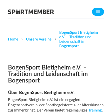
Über SportMember
Über uns
Triff uns
BogenSport Bietigheim
e.V. – Tradition und
Karriere
Home
Unsere Vereine
Leidenschaft im
Bogensport
Funktionen
Trainingsplan
Mitgliedsbeitrag
BogenSport Bietigheim e.V. –
Tradition und Leidenschaft im
Homepage erstellen
Bogensport
Vereins App
Belegungsplan
Über BogenSport Bietigheim e.V.
BogenSport Bietigheim e.V. ist ein engagierter
Was kostet es?
Bogensportverein, der Sportbegeisterte aller Altersklassen
zusammenbringt. Der Verein bietet regelmäßiges
Training
,
Deutsch