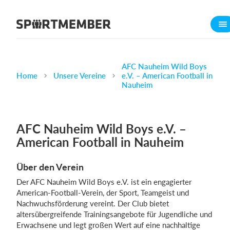
Über SportMember
Über uns
Triff uns
AFC Nauheim Wild Boys
Home
Unsere Vereine
e.V. – American Football in
Karriere
Nauheim
Funktionen
Trainingsplan
AFC Nauheim Wild Boys e.V. –
Mitgliedsbeitrag
American Football in Nauheim
Homepage erstellen
Über den Verein
Vereins App
Der AFC Nauheim Wild Boys e.V. ist ein engagierter
Belegungsplan
American-Football-Verein, der Sport, Teamgeist und
Nachwuchsförderung vereint. Der Club bietet
Was kostet es?
altersübergreifende Trainingsangebote für Jugendliche und
Erwachsene und legt großen Wert auf eine nachhaltige
Deutsch