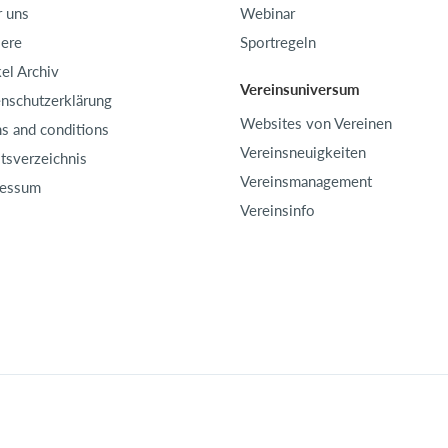
 uns
Webinar
iere
Sportregeln
kel Archiv
Vereinsuniversum
nschutzerklärung
Websites von Vereinen
s and conditions
Vereinsneuigkeiten
ltsverzeichnis
Vereinsmanagement
ressum
Vereinsinfo