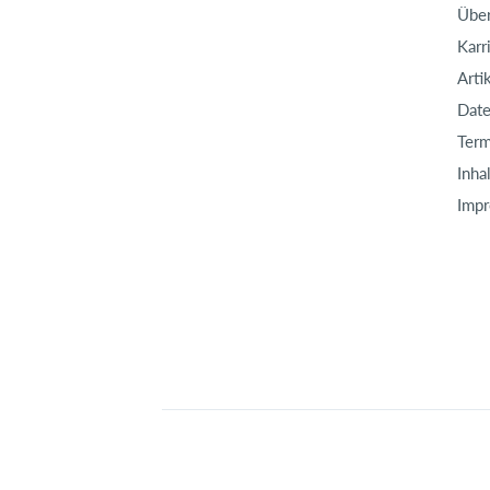
Über
Karr
Arti
Date
Term
Inha
Imp