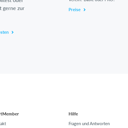
lltest oder
t gerne zur
Preise
esten
rtMember
Hilfe
akt
Fragen und Antworten