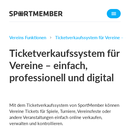
Über SportMember
Über uns
Triff uns
Vereins Funktionen
Ticketverkaufssystem für Vereine – einf
Karriere
Ticketverkaufssystem für
Funktionen
Vereine – einfach,
Trainingsplan
professionell und digital
Mitgliedsbeitrag
Homepage erstellen
Vereins App
Belegungsplan
Mit dem Ticketverkaufssystem von SportMember können
Vereine Tickets für Spiele, Turniere, Vereinsfeste oder
andere Veranstaltungen einfach online verkaufen,
Was kostet es?
verwalten und kontrollieren.
Deutsch