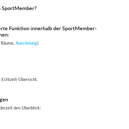
on SportMember?
erte Funktion innerhalb der SportMember-
nen:
n, Räume,
Ausrüstung
)
t Echtzeit-Übersicht.
ngen
derzeit den Überblick: