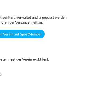
 gefiltert, verwaltet und angepasst werden.
ören der Vergangenheit an.
nen Verein auf SportMember
stem legt der Verein exakt fest:
d