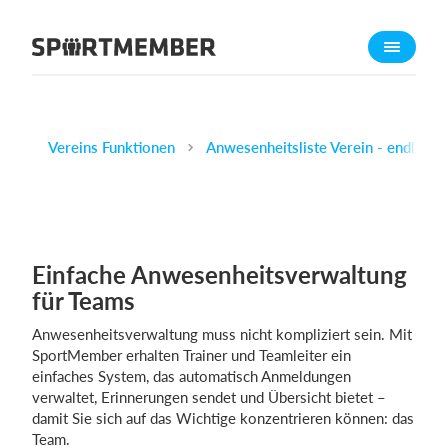
Über SportMember
Über uns
Triff uns
Vereins Funktionen
Anwesenheitsliste Verein - endlich
Karriere
Funktionen
Trainingsplan
Mitgliedsbeitrag
Einfache Anwesenheitsverwaltung
Homepage erstellen
für Teams
Vereins App
Anwesenheitsverwaltung muss nicht kompliziert sein. Mit
SportMember erhalten Trainer und Teamleiter ein
Belegungsplan
einfaches System, das automatisch Anmeldungen
verwaltet, Erinnerungen sendet und Übersicht bietet –
Was kostet es?
damit Sie sich auf das Wichtige konzentrieren können: das
Team.
Deutsch